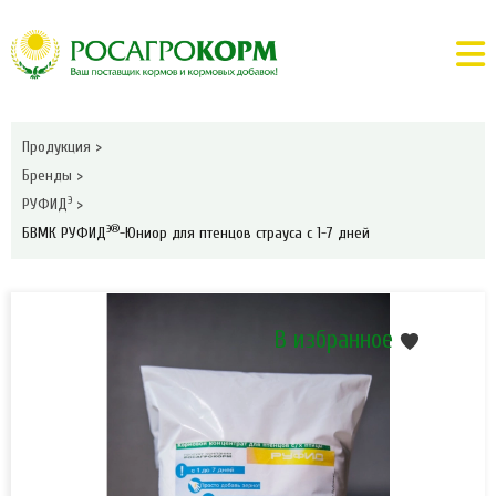
Продукция
>
Бренды
>
Э
РУФИД
>
Э®
БВМК РУФИД
-Юниор для птенцов страуса с 1-7 дней
В избранное