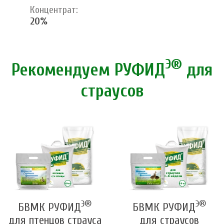
Концентрат:
20%
Э®
Рекомендуем РУФИД
для
страусов
Э®
Э®
БВМК РУФИД
БВМК РУФИД
для птенцов страуса
для страусов