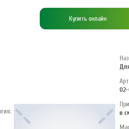
Купить онлайн
Наз
Для
Арт
02-
При
ргия:
в с
Мас