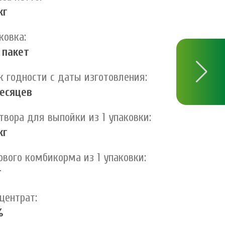
кг
ковка:
 пакет
к годности с даты изготовления:
есяцев
твора для выпойки из 1 упаковки:
кг
ового комбикорма из 1 упаковки:
г
центрат:
%