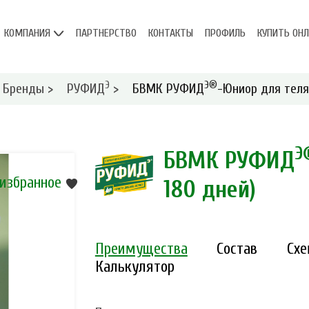
КОМПАНИЯ
ПАРТНЕРСТВО
КОНТАКТЫ
ПРОФИЛЬ
КУПИТЬ ОН
Э
Э®
Бренды
>
РУФИД
>
БВМК РУФИД
-Юниор для телят
Э
БВМК РУФИД
 избранное
180 дней)
Преимущества
Состав
Сх
Калькулятор