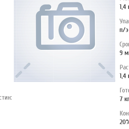
1,4 
Упа
п/э
Сро
9 м
Рас
1,4 
Гот
тин:
7 к
Кон
20