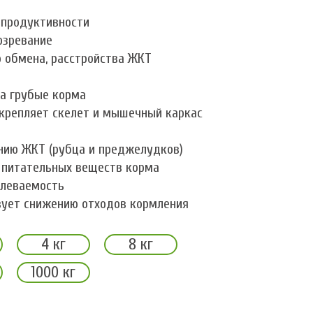
 продуктивности
озревание
 обмена, расстройства ЖКТ
на грубые корма
укрепляет скелет и мышечный каркас
нию ЖКТ (рубца и преджелудков)
 питательных веществ корма
олеваемость
вует снижению отходов кормления
4 кг
8 кг
1000 кг