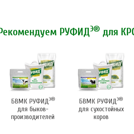
Э®
Рекомендуем РУФИД
для КР
Э®
Э®
БВМК РУФИД
БВМК РУФИД
для быков-
для сухостойных
производителей
коров