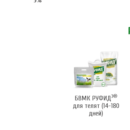
9%
Э®
БВМК РУФИД
для телят (14-180
дней)