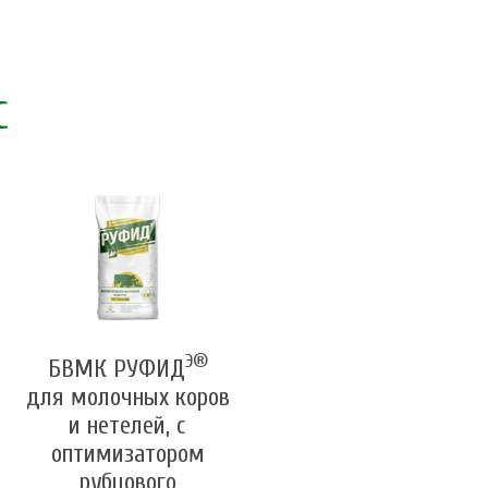
С
Э®
БВМК РУФИД
для молочных коров
и нетелей, с
оптимизатором
рубцового