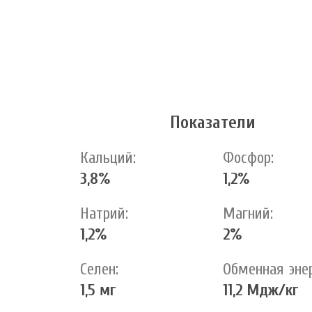
Показатели
Кальций:
Фосфор:
3,8%
1,2%
Натрий:
Магний:
1,2%
2%
Селен:
Обменная эне
1,5 мг
11,2 Мдж/кг